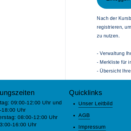
Nach der Kurs
registrieren, u
zu nutzen.
- Verwaltung Ih
- Merkliste für
- Übersicht Ih
ungszeiten
Quicklinks
tag: 09:00-12:00 Uhr und
Unser Leitbild
-18:00 Uhr
AGB
rstag: 08:00-12:00 Uhr
3:00-16:00 Uhr
Impressum