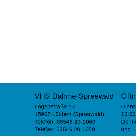
VHS Dahme-Spreewald
Öffn
Logenstraße 17
Diens
15907 Lübben (Spreewald)
13:00
Telefon: 03546 20-1060
Donne
Telefax: 03546 20-1059
und 1