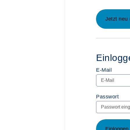
owsertab aufrufen und
Jetzt neu 
Einlogg
E-Mail
Passwort
Einloggen