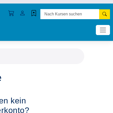
N
e
en kein
rkonto?