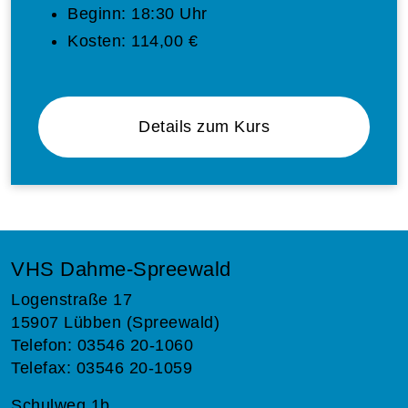
Beginn:
18:30 Uhr
Kosten:
114,00 €
Details zum Kurs
VHS Dahme-Spreewald
Logenstraße 17
15907 Lübben (Spreewald)
Telefon: 03546 20-1060
Telefax: 03546 20-1059
Schulweg 1b