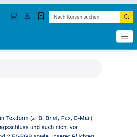
N
Textform (z. B. Brief, Fax, E-Mail)
tragsschluss und auch nicht vor
 und 2 EGBGB sowie unserer Pflichten