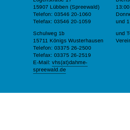
15907 Lübben (Spreewald)
13:00
Telefon: 03546 20-1060
Donne
Telefax: 03546 20-1059
und 1
Schulweg 1b
und T
15711 Königs Wusterhausen
Verei
Telefon: 03375 26-2500
Telefax: 03375 26-2519
E-Mail:
vhs(at)dahme-
spreewald.de
A
Kontrast
Schriftgröße
A