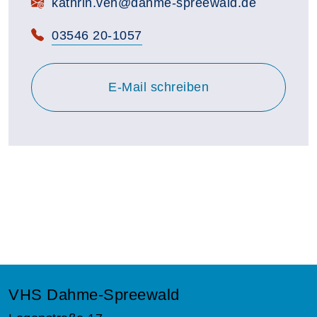
E-Mail:
kathrin.veh@dahme-spreewald.de
Telefon:
03546 20-1057
E-Mail schreiben
VHS Dahme-Spreewald