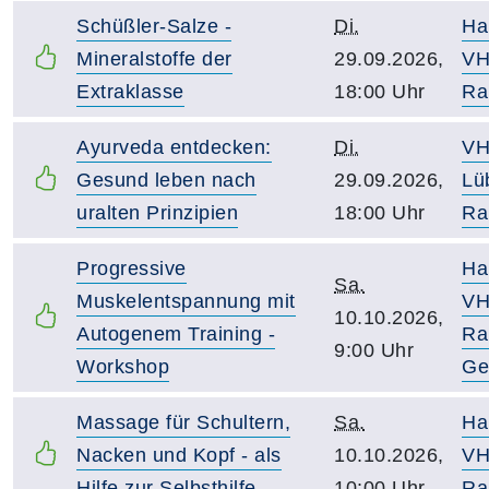
Schüßler-Salze -
Di.
Ha
Mineralstoffe der
29.09.2026,
VH
Extraklasse
18:00 Uhr
Ra
Ayurveda entdecken:
Di.
V
Gesund leben nach
29.09.2026,
Lü
uralten Prinzipien
18:00 Uhr
Ra
Progressive
Ha
Sa.
Muskelentspannung mit
VH
10.10.2026,
Autogenem Training -
Ra
9:00 Uhr
Workshop
Ge
Massage für Schultern,
Sa.
Ha
Nacken und Kopf - als
10.10.2026,
VH
Hilfe zur Selbsthilfe
10:00 Uhr
Ra