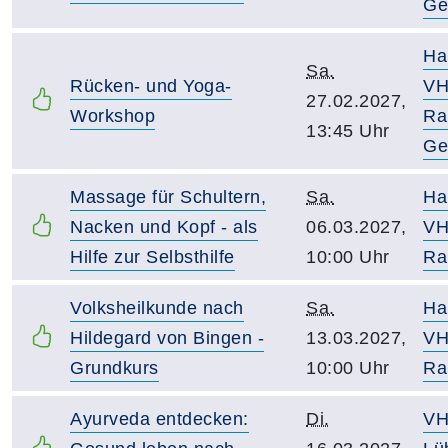
Ge
Ha
Sa.
Rücken- und Yoga-
VH
27.02.2027,
Workshop
Ra
13:45 Uhr
Ge
Massage für Schultern,
Sa.
Ha
Nacken und Kopf - als
06.03.2027,
VH
Hilfe zur Selbsthilfe
10:00 Uhr
Ra
Volksheilkunde nach
Sa.
Ha
Hildegard von Bingen -
13.03.2027,
VH
Grundkurs
10:00 Uhr
Ra
Ayurveda entdecken:
Di.
V