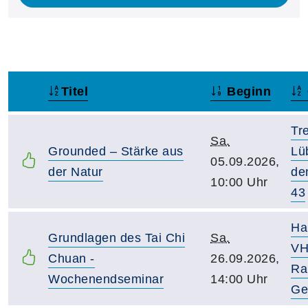
Titel
Beginn
–
Tre
Sa.
Grounded – Stärke aus
Lü
05.09.2026,
der Natur
de
10:00 Uhr
43
Ha
Grundlagen des Tai Chi
Sa.
VH
Chuan -
26.09.2026,
Ra
Wochenendseminar
14:00 Uhr
Ge