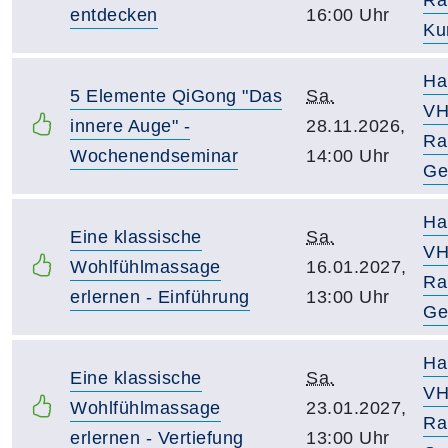
entdecken
16:00 Uhr
Ku
Ha
5 Elemente QiGong "Das
Sa.
VH
innere Auge" -
28.11.2026,
Ra
Wochenendseminar
14:00 Uhr
Ge
Ha
Eine klassische
Sa.
VH
Wohlfühlmassage
16.01.2027,
Ra
erlernen - Einführung
13:00 Uhr
Ge
Ha
Eine klassische
Sa.
VH
Wohlfühlmassage
23.01.2027,
Ra
erlernen - Vertiefung
13:00 Uhr