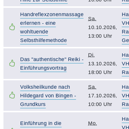
Handreflexzonenmassage
Ha
Sa.
erlernen - eine
VH
10.10.2026,
wohltuende
Ra
13:00 Uhr
Selbsthilfemethode
Ge
Di.
Ha
Das "authentische" Reiki -
13.10.2026,
VH
Einführungsvortrag
18:00 Uhr
Ra
Volksheilkunde nach
Sa.
Ha
Hildegard von Bingen -
17.10.2026,
VH
Grundkurs
10:00 Uhr
Ra
Ha
Einführung in die
Mo.
VH