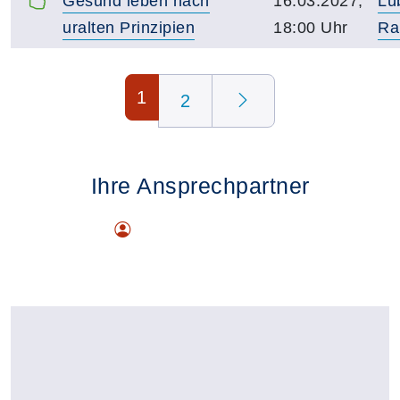
Gesund leben nach
16.03.2027,
Lü
uralten Prinzipien
18:00 Uhr
Ra
Seite 1 von 2
1
2
Ihre Ansprechpartner