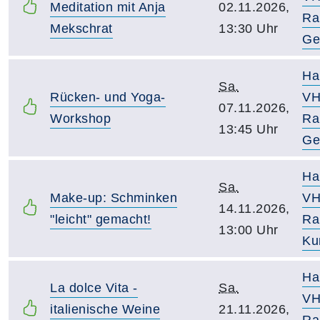
Meditation mit Anja
02.11.2026,
Ra
Mekschrat
13:30 Uhr
Ge
Ha
Sa.
Rücken- und Yoga-
VH
07.11.2026,
Workshop
Ra
13:45 Uhr
Ge
Ha
Sa.
Make-up: Schminken
VH
14.11.2026,
"leicht" gemacht!
Ra
13:00 Uhr
Ku
Ha
La dolce Vita -
Sa.
VH
italienische Weine
21.11.2026,
Ra