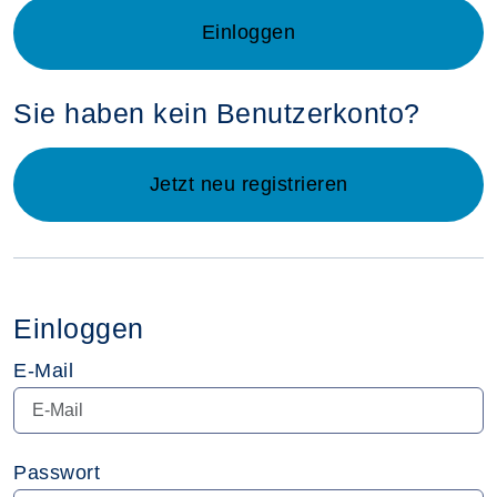
Login für Kursleitende im neue
Einloggen
Sie haben kein Benutzerkonto?
Jetzt neu registrieren
Einloggen
E-Mail
Passwort