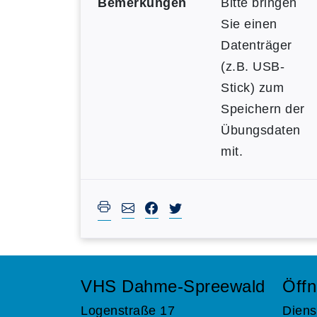
Bemerkungen
Bitte bringen
Sie einen
Datenträger
(z.B. USB-
Stick) zum
Speichern der
Übungsdaten
mit.
VHS Dahme-Spreewald
Öffn
Logenstraße 17
Diens