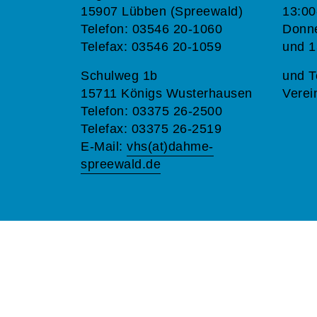
15907 Lübben (Spreewald)
13:00
Telefon: 03546 20-1060
Donne
Telefax: 03546 20-1059
und 1
Schulweg 1b
und T
15711 Königs Wusterhausen
Verei
Telefon: 03375 26-2500
Telefax: 03375 26-2519
E-Mail:
vhs(at)dahme-
spreewald.de
A
Kontrast
Schriftgröße
A