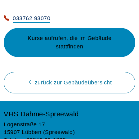
033762 93070
Kurse aufrufen, die im Gebäude
stattfinden
zurück zur Gebäudeübersicht
VHS Dahme-Spreewald
Logenstraße 17
15907 Lübben (Spreewald)