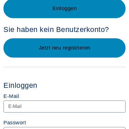
Login für Kursleitende im neue
Einloggen
Sie haben kein Benutzerkonto?
Jetzt neu registrieren
Einloggen
E-Mail
Passwort