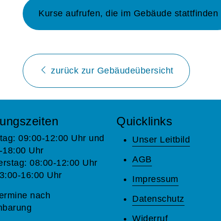
Kurse aufrufen, die im Gebäude stattfinden
zurück zur Gebäudeübersicht
ungszeiten
Quicklinks
tag: 09:00-12:00 Uhr und
Unser Leitbild
-18:00 Uhr
AGB
rstag: 08:00-12:00 Uhr
3:00-16:00 Uhr
Impressum
ermine nach
Datenschutz
nbarung
Widerruf