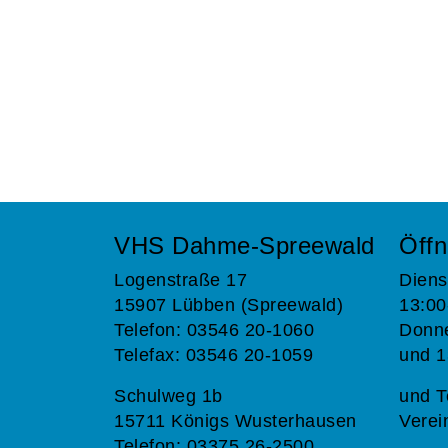
VHS Dahme-Spreewald
Öffn
Logenstraße 17
Diens
15907 Lübben (Spreewald)
13:00
Telefon: 03546 20-1060
Donne
Telefax: 03546 20-1059
und 1
Schulweg 1b
und T
15711 Königs Wusterhausen
Verei
Telefon: 03375 26-2500