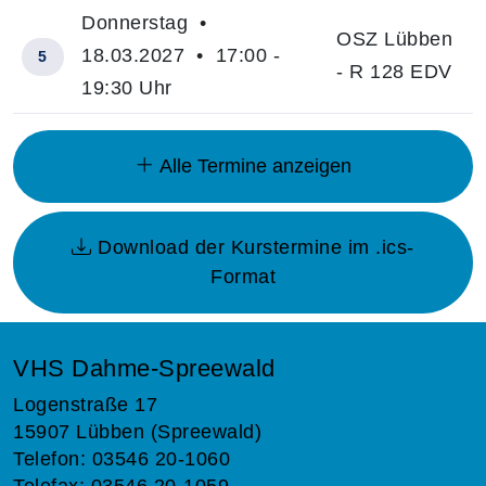
Donnerstag •
OSZ Lübben
18.03.2027 • 17:00 -
5
- R 128 EDV
19:30 Uhr
Insgesamt gibt es 10 Termine zum diesen Kurs
Alle Termine anzeigen
Download der Kurstermine im .ics-
Format
VHS Dahme-Spreewald
Logenstraße 17
15907 Lübben (Spreewald)
Telefon: 03546 20-1060
Telefax: 03546 20-1059