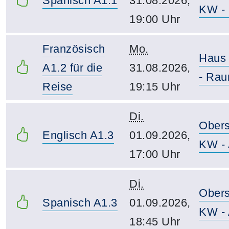
Spanisch A1.1
31.08.2026,
KW - 
19:00 Uhr
Französisch
Mo.
Haus
A1.2 für die
31.08.2026,
- Rau
Reise
19:15 Uhr
Di.
Obers
Englisch A1.3
01.09.2026,
KW - 
17:00 Uhr
Di.
Obers
Spanisch A1.3
01.09.2026,
KW - 
18:45 Uhr