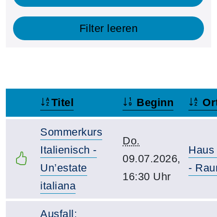
Filter leeren
Titel
Beginn
Or
–
Sommerkurs
Do.
Italienisch -
Haus
09.07.2026,
Un’estate
- Rau
16:30 Uhr
italiana
Ausfall: