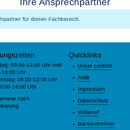
Ihre Ansprechpartner
chpartner für diesen Fachbereich.
ungszeiten
Quicklinks
tag: 09:00-12:00 Uhr und
Unser Leitbild
-18:00 Uhr
AGB
rstag: 08:00-12:00 Uhr
3:00-16:00 Uhr
Impressum
ermine nach
Datenschutz
nbarung
Widerruf
Barrierefreiheit