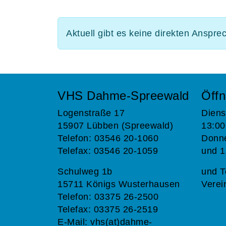
Aktuell gibt es keine direkten Anspre
VHS Dahme-Spreewald
Öffn
Logenstraße 17
Diens
15907 Lübben (Spreewald)
13:00
Telefon: 03546 20-1060
Donne
Telefax: 03546 20-1059
und 1
Schulweg 1b
und T
15711 Königs Wusterhausen
Verei
Telefon: 03375 26-2500
Telefax: 03375 26-2519
E-Mail:
vhs(at)dahme-