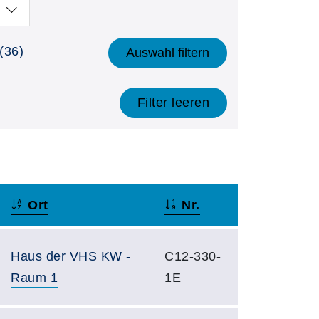
(36)
Auswahl filtern
Filter leeren
Ort
Nr.
Haus der VHS KW -
C12-330-
Raum 1
1E