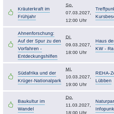
So.
Kräuterkraft im
Treffpun
07.03.2027,
Frühjahr
Kursbes
12:00 Uhr
Ahnenforschung:
Di.
Auf der Spur zu den
Haus de
09.03.2027,
Vorfahren -
KW - Ra
18:00 Uhr
Entdeckungshilfen
Mi.
Südafrika und der
REHA-Z
10.03.2027,
Krüger-Nationalpark
Lübben
19:00 Uhr
Do.
Baukultur im
Naturpar
11.03.2027,
Wandel
Infopunk
18:00 Uhr