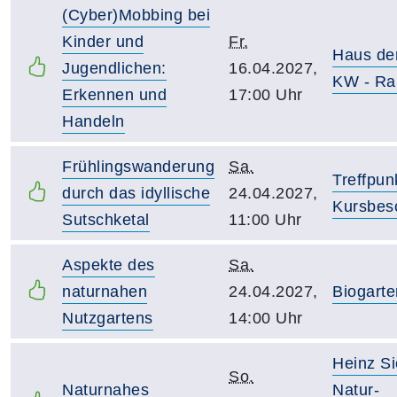
(Cyber)Mobbing bei
Kinder und
Fr.
Haus de
Jugendlichen:
16.04.2027,
KW - Ra
Erkennen und
17:00 Uhr
Handeln
Frühlingswanderung
Sa.
Treffpun
durch das idyllische
24.04.2027,
Kursbes
Sutschketal
11:00 Uhr
Aspekte des
Sa.
naturnahen
24.04.2027,
Biogarte
Nutzgartens
14:00 Uhr
Heinz S
So.
Naturnahes
Natur-