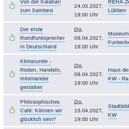
Von der Kalahari
REHA-Z
24.03.2027,
zum Sambesi
Lübben
19:00 Uhr
Der erste
Do.
Museum
Rundfunksprecher
08.04.2027,
Funkerb
in Deutschland
18:00 Uhr
Klimarunde -
Do.
Reden, Handeln,
Haus de
08.04.2027,
miteinander
KW - Ra
19:00 Uhr
gestalten
Philosophisches
Do.
Stadtbib
Café: Können wir
15.04.2027,
KW
glücklich sein?
19:00 Uhr