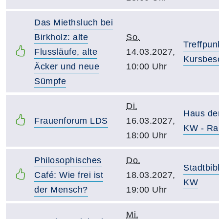
Das Miethsluch bei
Birkholz: alte
So.
Treffpun
Flussläufe, alte
14.03.2027,
Kursbes
Äcker und neue
10:00 Uhr
Sümpfe
Di.
Haus de
Frauenforum LDS
16.03.2027,
KW - Ra
18:00 Uhr
Philosophisches
Do.
Stadtbib
Café: Wie frei ist
18.03.2027,
KW
der Mensch?
19:00 Uhr
Mi.