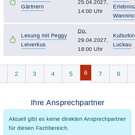
25.04.2027,
Gärtnern
Erlebni
14:00 Uhr
Wanninc
Do.
Lesung mit Peggy
Kulturki
29.04.2027,
Leiverkus
Luckau
18:00 Uhr
Seite 6 von 8
6
2
3
4
5
7
8
Ihre Ansprechpartner
Aktuell gibt es keine direkten Ansprechpartner
für diesen Fachbereich.