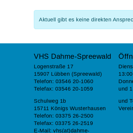
Aktuell gibt es keine direkten Anspre
VHS Dahme-Spreewald
Öffn
Logenstraße 17
Diens
15907 Lübben (Spreewald)
13:00
Telefon: 03546 20-1060
Donne
Telefax: 03546 20-1059
und 1
Schulweg 1b
und T
15711 Königs Wusterhausen
Verei
Telefon: 03375 26-2500
Telefax: 03375 26-2519
E-Mail:
vhs(at)dahme-