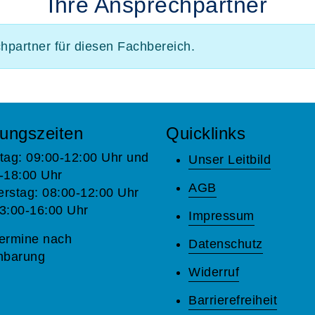
Ihre Ansprechpartner
chpartner für diesen Fachbereich.
ungszeiten
Quicklinks
tag: 09:00-12:00 Uhr und
Unser Leitbild
-18:00 Uhr
AGB
rstag: 08:00-12:00 Uhr
3:00-16:00 Uhr
Impressum
ermine nach
Datenschutz
nbarung
Widerruf
Barrierefreiheit