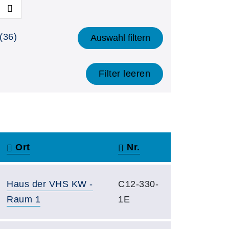
(36)
Auswahl filtern
Filter leeren
Ort
Nr.
Haus der VHS KW -
C12-330-
Raum 1
1E