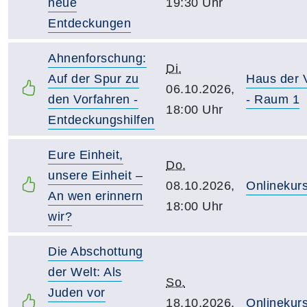
neue
19:30 Uhr
Entdeckungen
Ahnenforschung:
Di.
Auf der Spur zu
Haus der
06.10.2026,
den Vorfahren -
- Raum 1
18:00 Uhr
Entdeckungshilfen
Eure Einheit,
Do.
unsere Einheit –
08.10.2026,
Onlinekur
An wen erinnern
18:00 Uhr
wir?
Die Abschottung
der Welt: Als
So.
Juden vor
18.10.2026,
Onlinekur