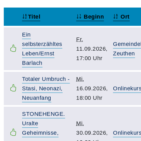
Titel
Beginn
Ort
–
Ein
Fr.
selbsterzähltes
Gemeindeb
11.09.2026,
Leben/Ernst
Zeuthen
17:00 Uhr
Barlach
Totaler Umbruch -
Mi.
Stasi, Neonazi,
16.09.2026,
Onlinekur
Neuanfang
18:00 Uhr
STONEHENGE.
Uralte
Mi.
Geheimnisse,
30.09.2026,
Onlinekur