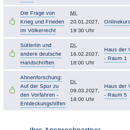
Die Frage von
Mi.
Krieg und Frieden
20.01.2027,
Onlinekur
im Völkerrecht
19:30 Uhr
Sütterlin und
Di.
Haus der
andere deutsche
16.02.2027,
- Raum 1
Handschriften
18:00 Uhr
Ahnenforschung:
Di.
Auf der Spur zu
Haus der
09.03.2027,
den Vorfahren -
- Raum 5
18:00 Uhr
Entdeckungshilfen
Ihre Ansprechpartner