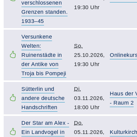
verschlossenen
19:30 Uhr
Grenzen standen.
1933–45
Versunkene
Welten:
So.
Ruinenstädte in
25.10.2026,
Onlinekur
der Antike von
19:30 Uhr
Troja bis Pompeji
Sütterlin und
Di.
Haus der
andere deutsche
03.11.2026,
- Raum 2
Handschriften
18:00 Uhr
Der Star am Alex -
Do.
Ein Landvogel in
05.11.2026,
Kulturkirc