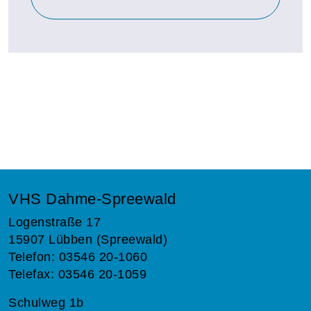
VHS Dahme-Spreewald
Logenstraße 17
15907 Lübben (Spreewald)
Telefon: 03546 20-1060
Telefax: 03546 20-1059
Schulweg 1b