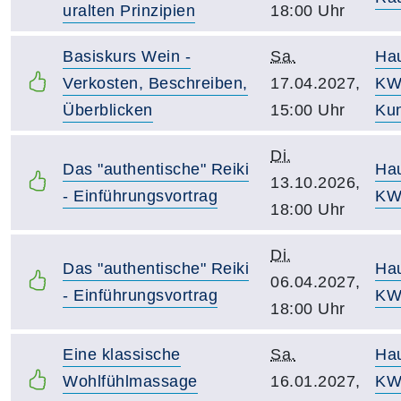
uralten Prinzipien
18:00 Uhr
Basiskurs Wein -
Sa.
Ha
Verkosten, Beschreiben,
17.04.2027,
KW
Überblicken
15:00 Uhr
Ku
Di.
Das "authentische" Reiki
Ha
13.10.2026,
- Einführungsvortrag
KW
18:00 Uhr
Di.
Das "authentische" Reiki
Ha
06.04.2027,
- Einführungsvortrag
KW
18:00 Uhr
Eine klassische
Sa.
Ha
Wohlfühlmassage
16.01.2027,
KW