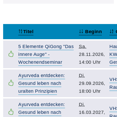
Titel
Beginn
–
5 Elemente QiGong "Das
Sa.
Ha
innere Auge" -
28.11.2026,
KW
Wochenendseminar
14:00 Uhr
Ge
Ayurveda entdecken:
Di.
VH
Gesund leben nach
29.09.2026,
Ra
uralten Prinzipien
18:00 Uhr
Ayurveda entdecken:
Di.
VH
Gesund leben nach
16.03.2027,
Ra