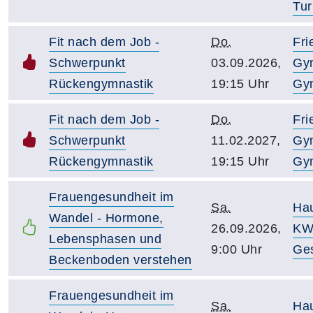
Tur
Fit nach dem Job -
Do.
Fri
Schwerpunkt
03.09.2026,
Gy
Rückengymnastik
19:15 Uhr
Gy
Fit nach dem Job -
Do.
Fri
Schwerpunkt
11.02.2027,
Gy
Rückengymnastik
19:15 Uhr
Gy
Frauengesundheit im
Sa.
Ha
Wandel - Hormone,
26.09.2026,
KW
Lebensphasen und
9:00 Uhr
Ge
Beckenboden verstehen
Frauengesundheit im
Sa.
Ha