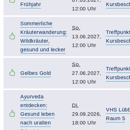
Frühjahr
Kursbesc
12:00 Uhr
Sommerliche
So.
Kräuterwanderung:
Treffpunk
13.06.2027,
Wildkräuter,
Kursbesc
12:00 Uhr
gesund und lecker
So.
Treffpunk
Gelbes Gold
27.06.2027,
Kursbesc
12:00 Uhr
Ayurveda
entdecken:
Di.
VHS Lüb
Gesund leben
29.09.2026,
Raum 5
nach uralten
18:00 Uhr