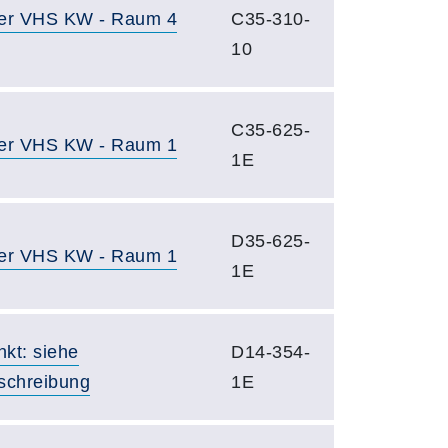
er VHS KW - Raum 4
C35-310-
10
C35-625-
er VHS KW - Raum 1
1E
D35-625-
er VHS KW - Raum 1
1E
nkt: siehe
D14-354-
schreibung
1E