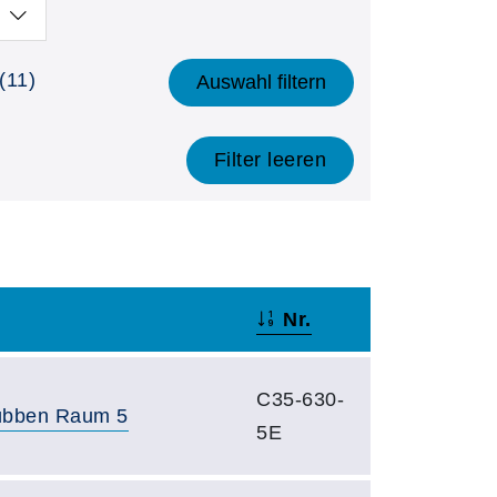
(11)
Auswahl filtern
Filter leeren
Nr.
C35-630-
bben Raum 5
5E