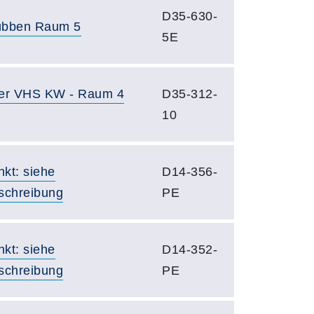
D35-630-
bben Raum 5
5E
er VHS KW - Raum 4
D35-312-
10
nkt: siehe
D14-356-
schreibung
PE
nkt: siehe
D14-352-
schreibung
PE