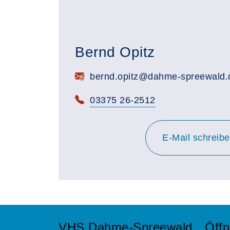
Bernd Opitz
E-Mail:
bernd.opitz@dahme-spreewald.
Telefon:
03375 26-2512
E-Mail schreib
VHS Dahme-Spreewald
Öffn