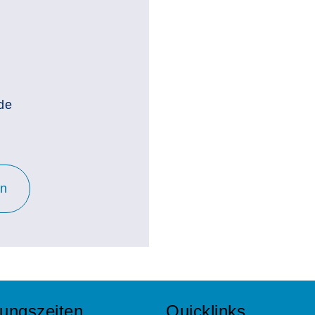
de
en
ungszeiten
Quicklinks