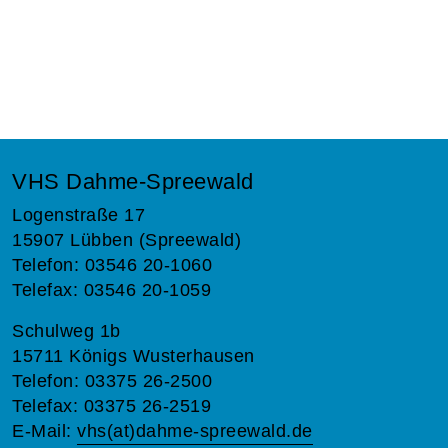
VHS Dahme-Spreewald
Logenstraße 17
15907 Lübben (Spreewald)
Telefon: 03546 20-1060
Telefax: 03546 20-1059
Schulweg 1b
15711 Königs Wusterhausen
Telefon: 03375 26-2500
Telefax: 03375 26-2519
E-Mail:
vhs(at)dahme-spreewald.de